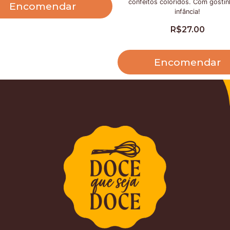
confeitos coloridos. Com gosti
Encomendar
infância!
R$
27.00
Encomendar