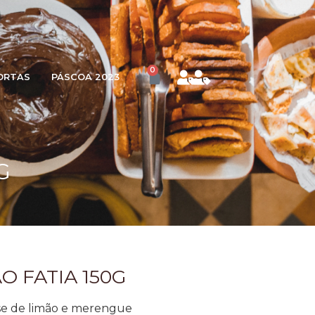
0
ORTAS
PÁSCOA 2023
G
O FATIA 150G
se de limão e merengue