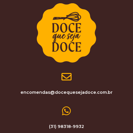
encomendas@docequesejadoce.com.br
(31) 98318-9932