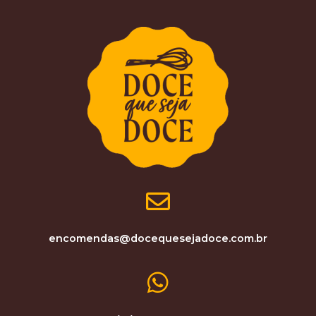
encomendas@docequesejadoce.com.br