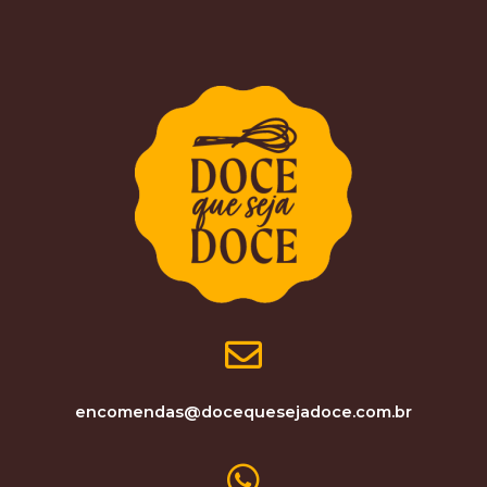
encomendas@docequesejadoce.com.br