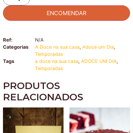
ENCOMENDAR
Ref:
N/A
Categorias
A Doce na sua casa
,
Adoce um Dia
,
Temporadas
Tags
a doce na sua casa
,
ADOCE UM DIA
,
Temporadas
PRODUTOS
RELACIONADOS