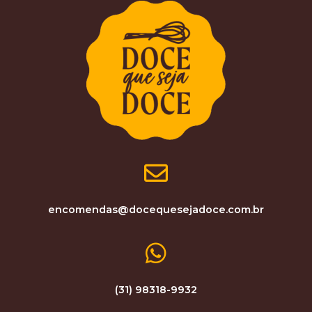
encomendas@docequesejadoce.com.br
(31) 98318-9932