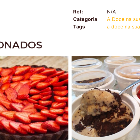
Ref:
N/A
Categoria
A Doce na su
Tags
a doce na sua
IONADOS