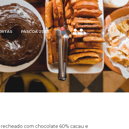
0
ORTAS
PÁSCOA 2023
, recheado com chocolate 60% cacau e