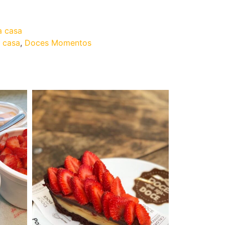
a casa
 casa
,
Doces Momentos